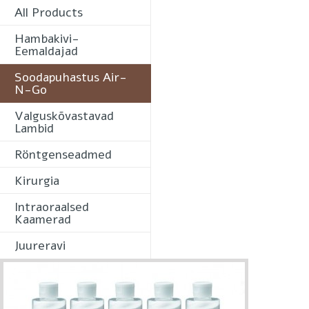
All Products
Hambakivi-
Eemaldajad
Soodapuhastus Air-
N-Go
Valguskõvastavad
Lambid
Röntgenseadmed
Kirurgia
Intraoraalsed
Kaamerad
Juureravi