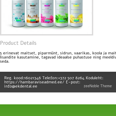
Product Details
5 erinevat maitset, piparmünt, sidrun, vaarikas, koola ja mai
lisandite kasutamine, tagavad ideaalse puhastuse ning meeldiv
seda.
Reg. kood:16021346 Telefon:+372 507 8264 Koduleht:
https://hambaraviseadmed.ee/ E-post:
info@ekdental.ee
zeeNoble Theme